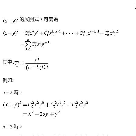
的展開式
，可寫為
其中
例如:
n
= 2 時
，
n
= 3 時
，