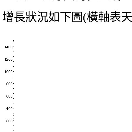
增長狀況如下圖(橫軸表天數