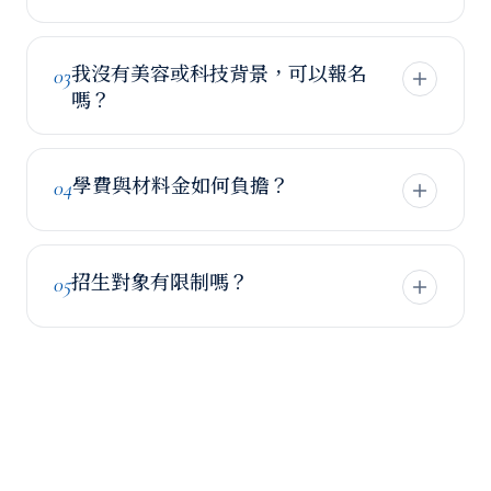
修畢可獲中華科技大學官方核發之「學分修習
證明」，且這 16 學分為正式學程學分，可累計
我沒有美容或科技背景，可以報名
03
轉入生技系四年制學位學程。
嗎？
完全可以。本學程為 30+ 跨領域學員設計，課
程從基礎建立。長照工作者、社區照顧員、二
學費與材料金如何負擔？
04
度就業者皆為核心歡迎對象。
本學程獲教育部 30+ 大學計畫補助。學員享專
業器材與耗材免費使用，包含原廠精油、AI 頭
招生對象有限制嗎？
05
皮分析等。實際金額依招生年度公告，請於說
明會或 LINE 諮詢取得最新方案。
凡 30 歲以上、對美容、長照、健康或職涯轉型
有興趣者皆可報名。歡迎在職人員、社區居
民、二度就業者一同參與。