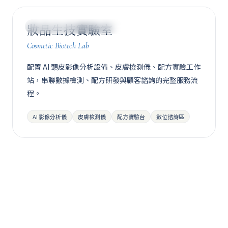
妝品生技實驗室
MODULE 02 · BEAUTY TECH
Cosmetic Biotech Lab
配置 AI 頭皮影像分析設備、皮膚檢測儀、配方實驗工作
站，串聯數據檢測、配方研發與顧客諮詢的完整服務流
程。
AI 影像分析儀
皮膚檢測儀
配方實驗台
數位諮詢區