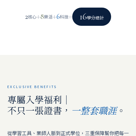
16
+
+
=
2
8
6
核心
樂活
科技
學分總計
EXCLUSIVE BENEFITS
專屬入學福利｜
不只一張證書，
。
一整套職涯
從學習工具、業師人脈到正式學位，三重保障幫你把每一