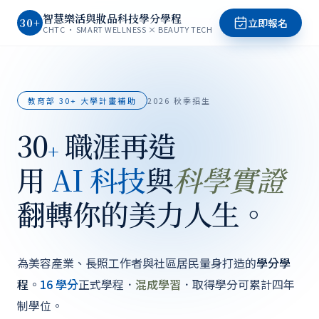
智慧樂活與妝品科技學分學程
30+
立即報名
CHTC · SMART WELLNESS × BEAUTY TECH
教育部 30+ 大學計畫補助
2026 秋季招生
30
職涯再造
+
用
AI 科技
與
科學實證
翻轉你的美力人生。
為美容產業、長照工作者與社區居民量身打造的
學分學
程
。
16 學分
正式學程．
混成學習
．取得學分可累計四年
制學位。