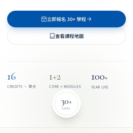
立即報名 30+ 學程
AI
SCALP
IMAGE
查看課程地圖
毛
囊
密
度
87
/cm²
16
1+2
100
+
MODULE
MODULE
02
01
AI 科
智慧樂
CREDITS · 學分
CORE + MODULES
YEAR LIFE
技
活
30
+
CHTC