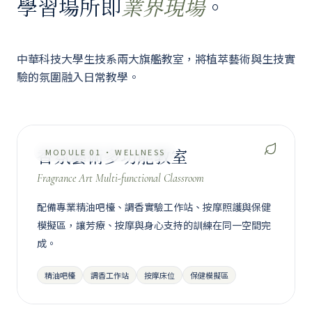
學習場所即
。
業界現場
中華科技大學生技系兩大旗艦教室，將植萃藝術與生技實
驗的氛圍融入日常教學。
香氛藝術多功能教室
MODULE 01 · WELLNESS
Fragrance Art Multi-functional Classroom
配備專業精油吧檯、調香實驗工作站、按摩照護與保健
模擬區，讓芳療、按摩與身心支持的訓練在同一空間完
AI · CAM
成。
精油吧檯
調香工作站
按摩床位
保健模擬區