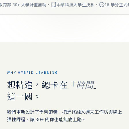
教育部 30+ 大學計畫補助
·
中華科技大學生技系
·
16 學分正式
SCALP · AI
BOTANICAL
薰
衣
草
·
迷
迭
香
WHY HYBRID LEARNING
純
植
想精進，總卡在「
」
萃
時間
·
舒
這一關。
眠
·
清
晰
我們重新設計了學習節奏：把進修融入週末工作坊與線上
彈性課程，讓 30+ 的你也能無痛上路。