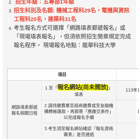
招生年級：五專部1年級
招生科別及名額: 機械工程科29名，電機與資訊
工程科20名，建築科31名
考生報名方式可選擇「網路填表郵遞報名」或
「現場填表報名」，但須依照招生簡章規定完成
報名程序。 現場報名地點：龍華科技大學
項目
報名網站(尚未開放)
1.至「
」
113年
填表
2.請持繳費單至超商繳費或至金融機
網路填表郵遞
構轉帳匯款，再郵寄「應繳交表件」
報名相關日程
以完成報名手續
3.考生須至報名網站確認『報名資格
審查』是否通過