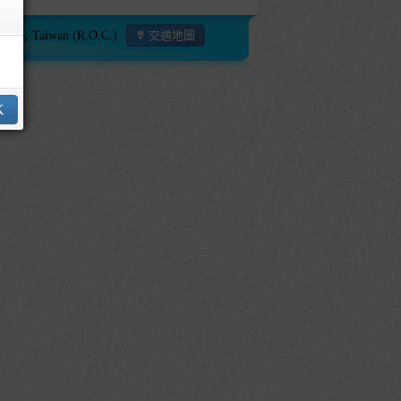
115, Taiwan (R.O.C.)
交通地圖
K