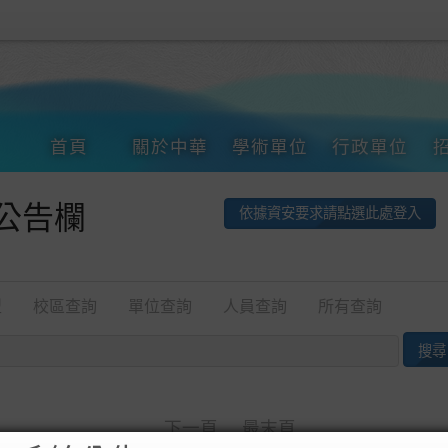
首頁
關於中華
學術單位
行政單位
公告欄
依據資安要求請點選此處登入
型
校區查詢
單位查詢
人員查詢
所有查詢
下一頁
最末頁