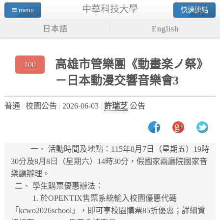
中華科技大學
menu
快速連結
日本語
English
高雄市管樂團《動畫楽ノ祭》
100
－日本動漫交響音樂會3
普通
校園公告
2026-06-03
許瑞芝
公告
一、 活動時間及地點：115年8月7日（星期五）19時
30分及8月8日（星期六）14時30分，假國家兩廳院國家音
樂廳辦理。
二、 學生購票優惠辦法：
1. 於OPENTIX售票系統輸入校園優惠代碼
「kcwo2026school」，即可享校園購票85折優惠；詳細資