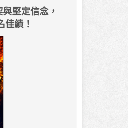
默契與堅定信念，
名佳績！