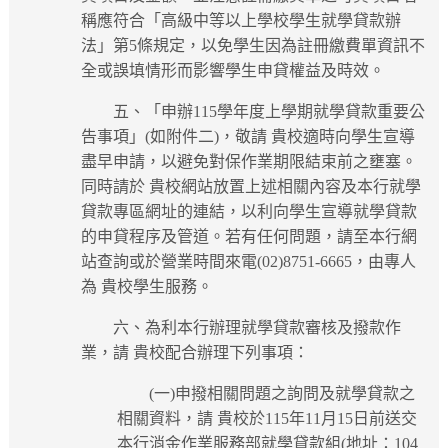
稱應符合「高級中等以上學校學生就學貸款辦
法」第5條規定，以免學生因為註冊繳費單資訊不
全或誤填情形而影響學生申貸權益及時效。
五、「申辦115學年度上學期就學貸款重要公
告事項」(如附件二)，敬請 貴校適時向學生宣導
盡早申請，以避免對保作業期限結束前之壅塞。
同時請於 貴校網站放置上述相關內容及本行就學
貸款專區網址的連結，以利向學生宣導就學貸款
的申貸程序及管道。若有任何問題，請至本行網
站查詢或於營業時間來電(02)8751-6665，由專人
為 貴校學生服務。
六、為利本行辦理就學貸款審核及撥款作
業，請 貴校配合辦理下列事項：
(一)申撥相關問題之詢問及就學貸款之
相關資料，請 貴校於115年11月15日前送交
本行消金作業服務部就學貸款組(地址：104