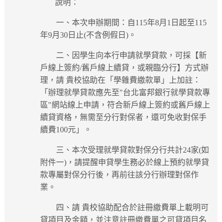
說明：
一、本次申辦期間：自115年8月1日起至115
年9月30日止(不含例假日)。
二、因學生向本行申請就學貸款，可採【新
戶線上簽約/舊戶線上續貸，或親臨分行】方式辦
理，請 貴校協助在「學雜費繳款單」上加註：
「辦理就學貸款應先至"台北富邦銀行就學貸款專
區"網站線上申請，符合新戶線上簽約或舊戶線上
續貸資格，無需至分行對保者，還可免收對保手
續費100元」。
三、本次受理就學貸款對保分行共計24家(如
附件一)，請提醒申貸學生務必於線上預約就學貸
款專屬對保分行後，再前往該分行辦理對保作
業。
四、請 貴校協助配合於註冊繳費單上載明可
貸項目及金額，並注意註冊繳費單之可貸項目名