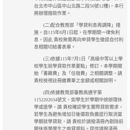
台北市中山區中山北路二段50號12樓)，本行
將辦理撥款作業。
(二)配合教育部「學貸利息再調降」措
施，自115年8月1日起，在學期間一律免利
息，因此 貴校無需再向申貸學生徵提自付利
息相關切結書表單。
(三)依據115年7月1日「高級中等以上學
校學生就學貸款作業要點」修訂，本學期開
始「書籍費」及「住宿費」之相關調整，請
貴校檢視註冊繳費單之金額或相關說明。
(四)依據教育部臺教高通字第
1152202034號文，如學生於學期中途辦理休
學或退學，請 貴校確認學生實際貸款需求，
若學生為避免增加日後還款負擔逕行取消當
學期就學貸款，請 貴校於請撥清冊內剔除前
開休退學學生之申貸資料。提供請撥清冊