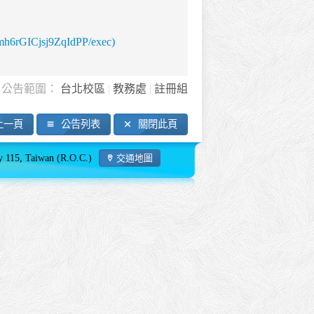
h6rGICjsj9ZqIdPP/exec)
台北校區
教務處
註冊組
上一頁
公告列表
關閉此頁
115, Taiwan (R.O.C.)
交通地圖