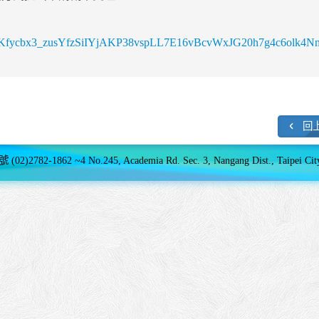
os/s/AKfycbx3_zusYfzSiIYjAKP38vspLL7E16vBcvWxJG20h7g4c6olk4Nm
回
1862 ~4 No.245, Academia Rd. Sec. 3, Nangang Dist., Taipei City 