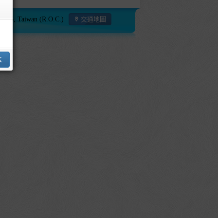
115, Taiwan (R.O.C.)
交通地圖
K