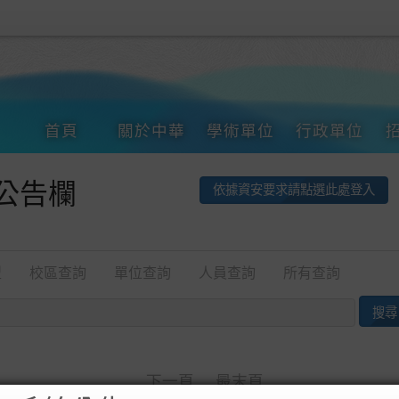
首頁
關於中華
學術單位
行政單位
公告欄
依據資安要求請點選此處登入
型
校區查詢
單位查詢
人員查詢
所有查詢
下一頁
最末頁