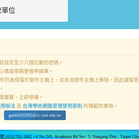
校單位
且設定至少八個位數的密碼。
心填寫密碼更換申請單。
信件，信件仍為保留於郵件主機上，並未自郵件主機上移除，因此請
。
證屬實，立即停權。
使用辦法
及
台灣學術網路管理使用原則
所規範的事項。
：
gan64292002@cc.cust.edu.tw
1862 ~4 No.245, Academia Rd Sec. 3, Nangang Dist., Taipei City 1