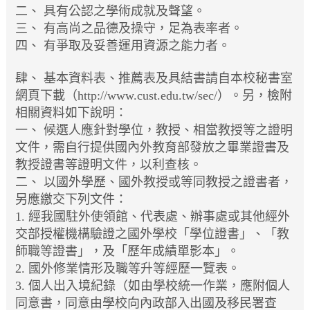
二、
具有公認之學術成就及聲望。
三、
有高尚之品德及操守，足為表率者。
四、
有爭取及妥善運用資源之能力者。
肆、
基本資料表、推薦表及具結書請自本校秘書室
網頁下載（http://www.cust.edu.tw/sec/）。另，檢附
相關資料如下說明：
一、
候選人應針對學位，教授、相當教授等之證明
文件，需自行提供國內外教育部發放之畢業證書及
教授證書等證明文件，以利查核。
二、
以國外學歷、國外教授或等同教授之證書者，
另應繳交下列文件：
1.
經我國駐外使領館、代表處、辦事處或其他經外
交部授權機構驗證之國外學校「學位證書」、「教
師職等證書」，及「歷年成績單影本」。
2.
國外修業情形及職等升等經歷一覽表。
3.
個人出入境紀錄（如由學校統一作業，應附個人
同意書，同意由學校向內政部入出國及移民署查