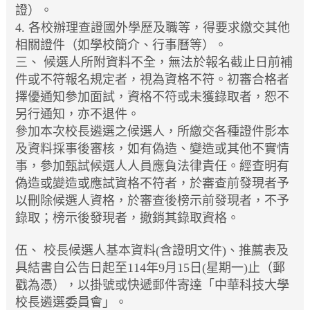
證）。
4.
各校辦理查證國外學歷及職等，得要求繳交其他
相關證件（如學校簡介、行事曆等）。
三、
候選人所附資料不全，無法於報名截止日前補
件或不符報名規定者，視為資格不符。初審合格者
擇優通知參加面試，資格不符或未獲錄取者，恕不
另行通知，亦不退件。
參加本次校長遴選之候選人，所繳交各種證件影本
及資料採事後審核，如有偽造、變造或其他不實情
事，參加甄試候選人人員應負法律責任。經查明有
偽造或變造或應試資格不符者，於審查前發現者予
以刪除候選人資格，於審查後榜示前發現者，不予
錄取；榜示後發現者，撤銷其錄取資格。
伍、
校長候選人基本資料(含證明文件)、推薦表及
具結書自公告日起至114年9月15日(星期一)止（郵
戳為憑），以掛號或快遞郵件寄達「中華科技大學
校長遴選委員會」。