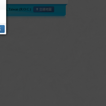
115, Taiwan (R.O.C.)
交通地圖
K