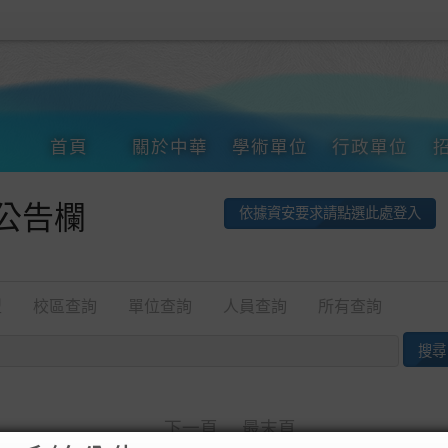
首頁
關於中華
學術單位
行政單位
公告欄
依據資安要求請點選此處登入
型
校區查詢
單位查詢
人員查詢
所有查詢
下一頁
最末頁