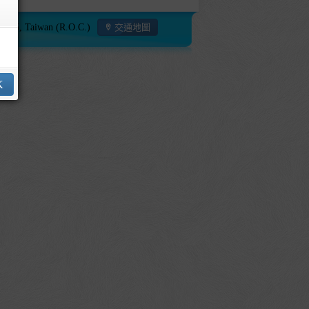
115, Taiwan (R.O.C.)
交通地圖
K