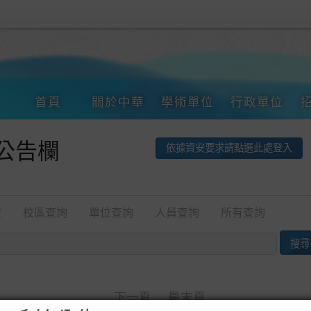
首頁
關於中華
學術單位
行政單位
公告欄
依據資安要求請點選此處登入
型
校區查詢
單位查詢
人員查詢
所有查詢
下一頁
最末頁