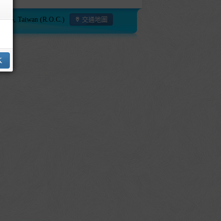
115, Taiwan (R.O.C.)
交通地圖
K