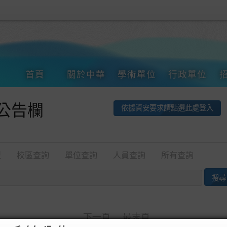
首頁
關於中華
學術單位
行政單位
公告欄
依據資安要求請點選此處登入
型
校區查詢
單位查詢
人員查詢
所有查詢
下一頁
最末頁