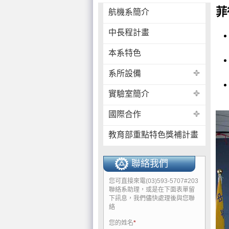
菲
航機系簡介
中長程計畫
本系特色
系所設備
實驗室簡介
國際合作
教育部重點特色獎補計畫
聯絡我們
您可直接來電(03)593-5707#203
聯絡系助理，或是在下面表單留
下訊息，我們儘快處理後與您聯
絡
您的姓名