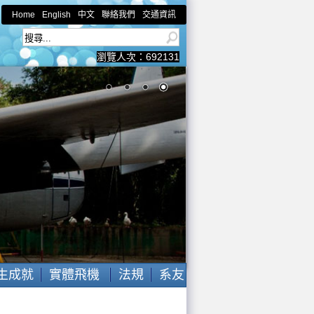
Home
English
中文
聯絡我們
交通資訊
瀏覽人次：
692131
生成就
實體飛機
法規
系友