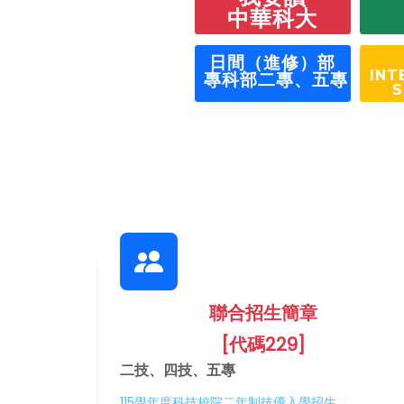
中華科大
日間（進修）部
INT
專科部二專、五專
S
聯合招生簡章
[代碼229]
二技、四技、五專
115學年度科技校院二年制技優入學招生