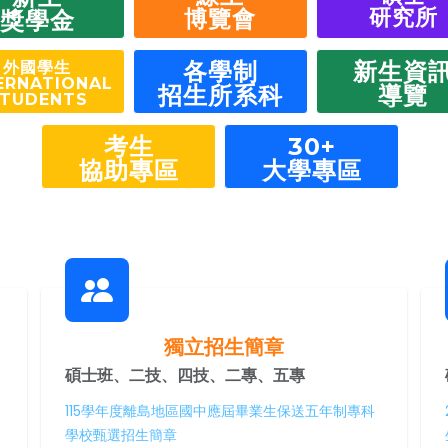
研究所
博覽會
獎學金
各學制
新生資
外國學生
ERNATIONAL
招生所系科
導覽
TUDENTS
考生
30+
協助專區
大學專區
獨立招生簡章
碩士班、二技、四技、二專、五專
115學年度離島地區國中應屆畢業生保送五年制專科
學校甄選招生簡章