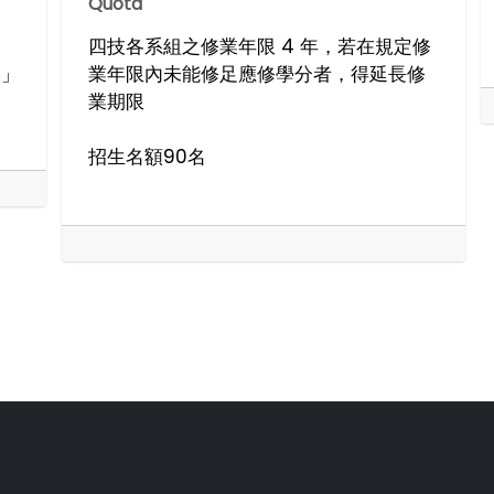
Quota
四技各系組之修業年限 4 年，若在規定修
)」
業年限內未能修足應修學分者，得延長修
業期限
招生名額90名