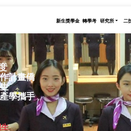
新生獎學金
轉學考
研究所
二
年度
作計畫僑
生
產學攜手
招生