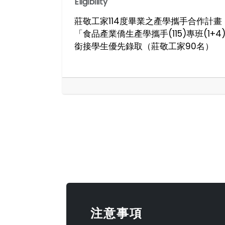
Eligibility
莊敬工家114度畢業之產學攜手合作計畫
「食品產業僑生產學攜手(115)專班(1+4
銜接學生優先錄取（莊敬工家90名）
注意事項