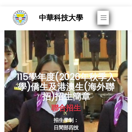
Toggle navigati
中華科技大學
115學年度(2026年秋季入
學)僑生及港澳生(海外聯
招)招生簡章
聯合招生
招生學制：
日間部四技