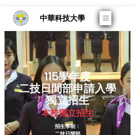
Toggle navigati
中華科技大學
115學年度
二技日間部申請入學
獨立招生
本校獨立招生
招生學制：
二技日間部