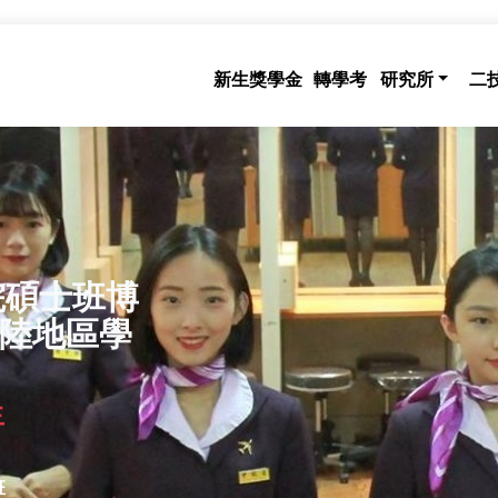
新生獎學金
轉學考
研究所
二
院碩士班博
陸地區學
生
班