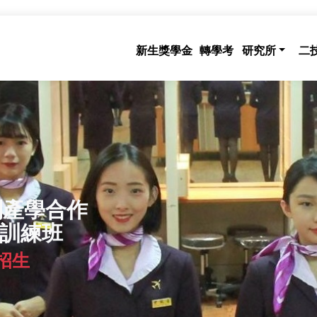
新生獎學金
轉學考
研究所
二
制產學合作
訓練班
招生